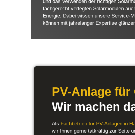
und das Verwenden der richtigen Solarmo
fachgerecht verlegten Solarmodulen auc
Energie. Dabei wissen unsere Service-Mi
können mit jahrelanger Expertise glänze
PV-Anlage für
Wir machen da
Als
Fachbetrieb für PV-Anlagen in 
wir Ihnen gerne tatkräftig zur Seite u