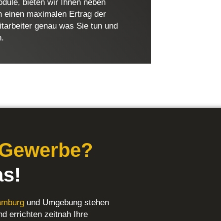
dule, bieten wir Ihnen neben
h einen maximalen Ertrag der
tarbeiter genau was Sie tun und
n.
 Gewerbe?
s!
Hamburg
und Umgebung stehen
nd errichten zeitnah Ihre